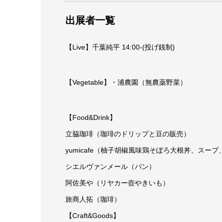
出展者一覧
【Live】千葉純平 14:00-(投げ銭制)
【Vegetable】・浦農園（無農薬野菜）
【Food&Drink】
立脇珈琲（珈琲のドリップと豆の販売）
yumicafe（柚子胡椒風味鶏そぼろ大根丼、スー
シエルヴァンメール（パン）
阿佐美や（リヤカー壺やきいも）
旅商人拓（珈琲）
【Craft&Goods】