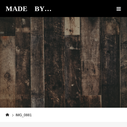
MADE BY…
BLOG
IMG_0881