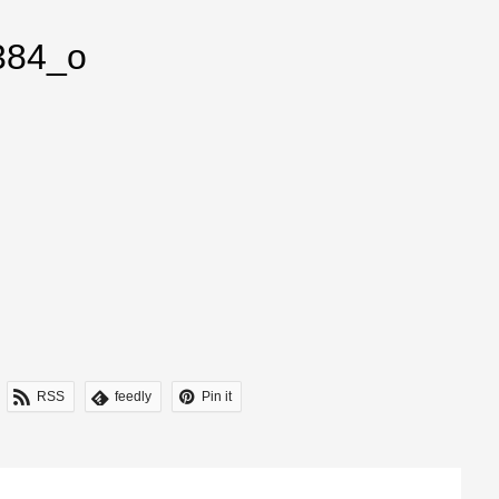
384_o
RSS
feedly
Pin it