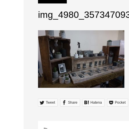
img_4980_35734709
Tweet
Share
Hatena
Pocket