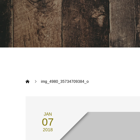
img_4980_35734709384_o
JAN
07
2018