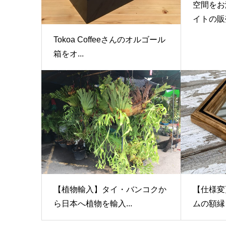
空間をお
イトの販売
Tokoa Coffeeさんのオルゴール
箱をオ...
【植物輸入】タイ・バンコクか
【仕様変
ら日本へ植物を輸入...
ムの額縁を