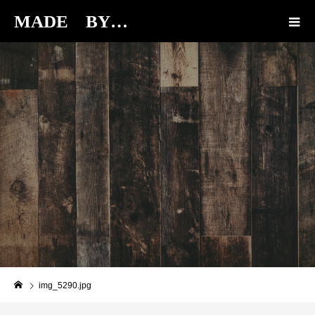
MADE BY…
BLOG
img_5290.jpg