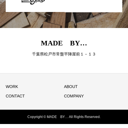
MADE BY…
千葉県松戸市常盤平陣屋前１－１３
WORK
ABOUT
CONTACT
COMPANY
Copyright © MADE BY… All Rights Reserved.