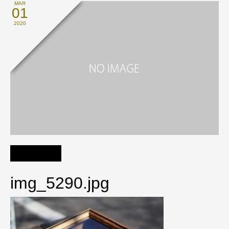
MAR
01
2020
img_5290.jpg