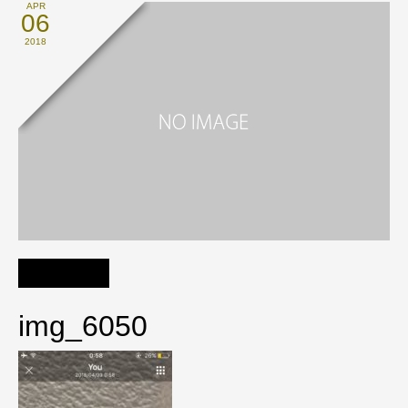
APR
06
2018
img_6050