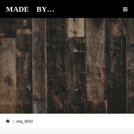
MADE BY…
BLOG
img_6050