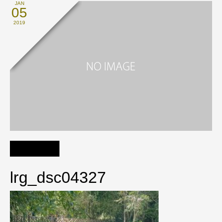
JAN
05
2019
lrg_dsc04327