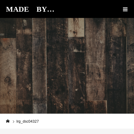
MADE BY…
BLOG
lrg_dsc04327