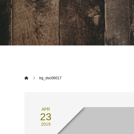
lrg_dsc06017
APR
23
2019