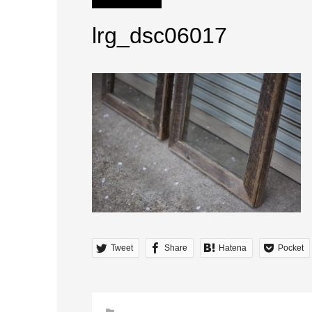
lrg_dsc06017
Tweet
Share
Hatena
Pocket