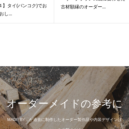
T４】タイ(バンコク)でお
古材額縁のオーダー...
し...
オーダーメイドの参考に
MADE BY…が過去に制作したオーダー製作品や内装デザインは