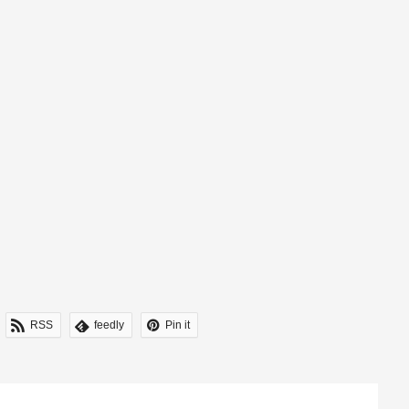
RSS
feedly
Pin it