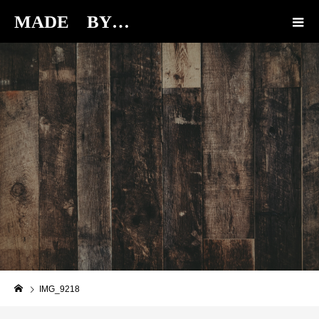
MADE BY…
BLOG
IMG_9218