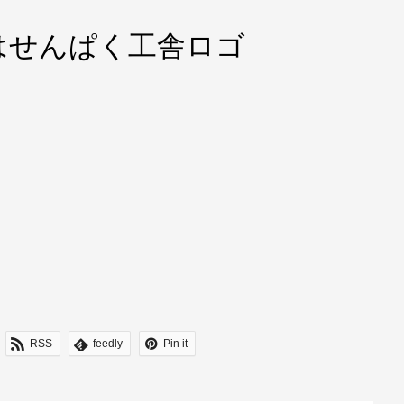
はせんぱく工舎ロゴ
RSS
feedly
Pin it