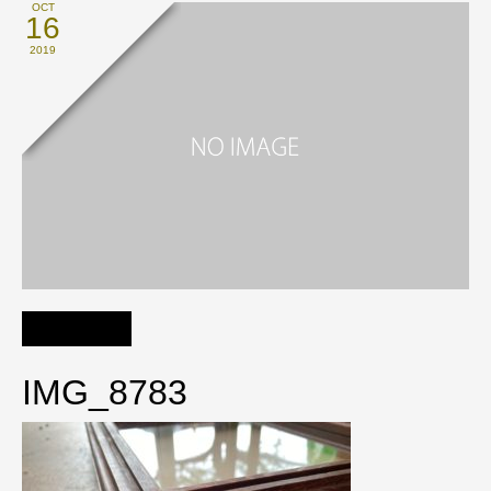
OCT
16
2019
IMG_8783