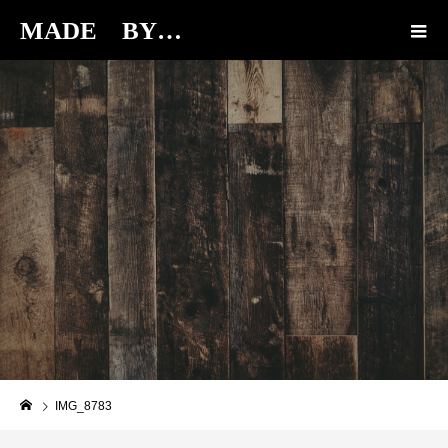
MADE BY…
BLOG
IMG_8783