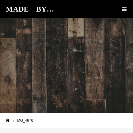
MADE BY…
BLOG
IMG_4676