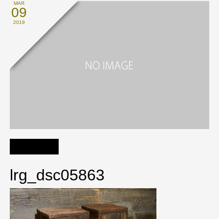
MAR
09
2019
lrg_dsc05863