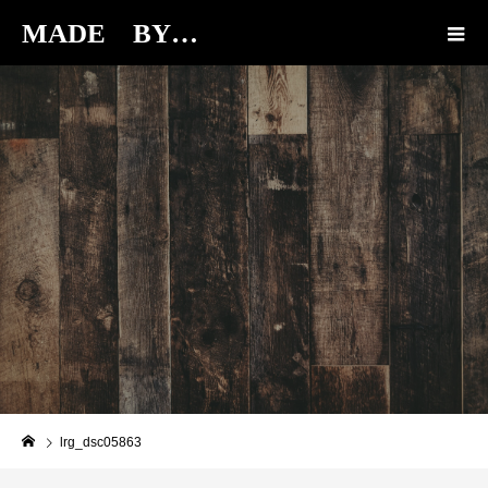
MADE BY…
BLOG
lrg_dsc05863