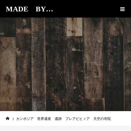
MADE BY…
BLOG
カンボジア 世界遺産 遺跡 プレアビヒィア 天空の寺院