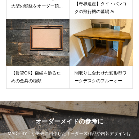
【奇界遺産】タイ・バンコ
大型の額縁をオーダー頂...
クの飛行機の墓場 Ai...
【賃貸OK】額縁を飾るた
間取りに合わせた変形型ワ
めの金具の種類
ークデスクのフルーオー...
オーダーメイドの参考に
MADE BY…が過去に制作したオーダー製作品や内装デザインは