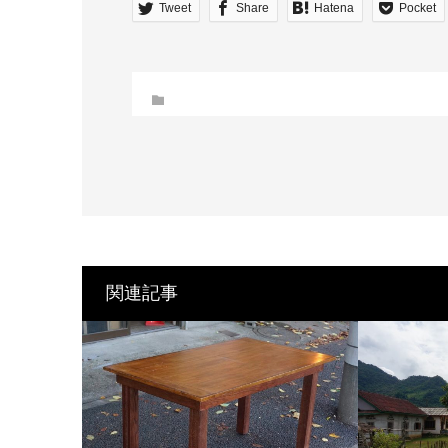
Tweet
Share
Hatena
Pocket
関連記事