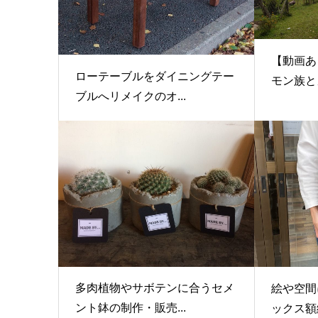
【動画あ
ローテーブルをダイニングテー
モン族とカ
ブルへリメイクのオ...
多肉植物やサボテンに合うセメ
絵や空間
ント鉢の制作・販売...
ックス額縁