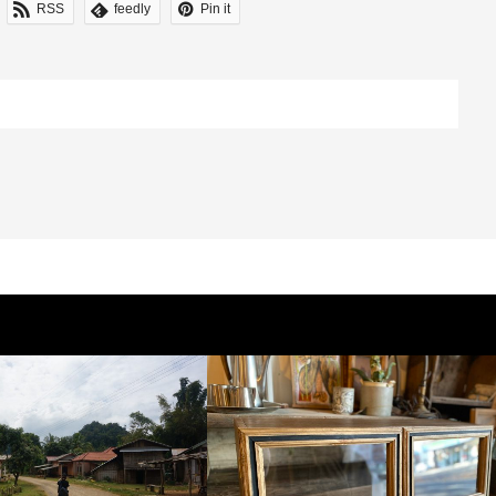
RSS
feedly
Pin it