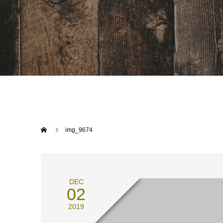
img_9674
DEC
02
2019