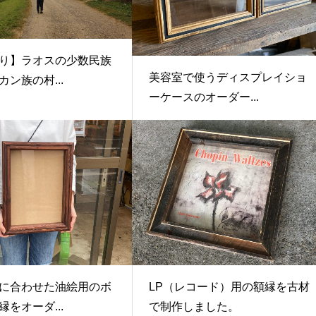
り】ラオスの少数民族
美容室で使うディスプレイショ
ン族の村...
ーケースのオーダー...
に合わせた油絵用のボ
LP（レコード）用の額縁を古材
をオーダ...
で制作しました。