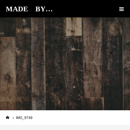
MADE BY…
BLOG
IMG_9749