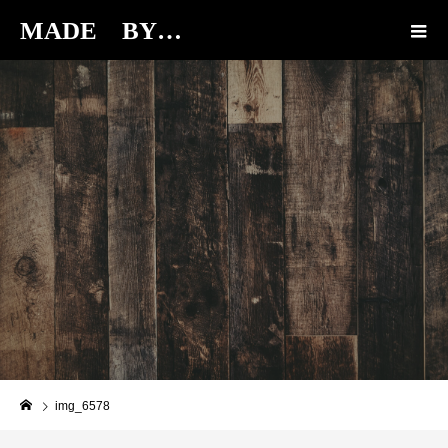
MADE BY…
BLOG
img_6578