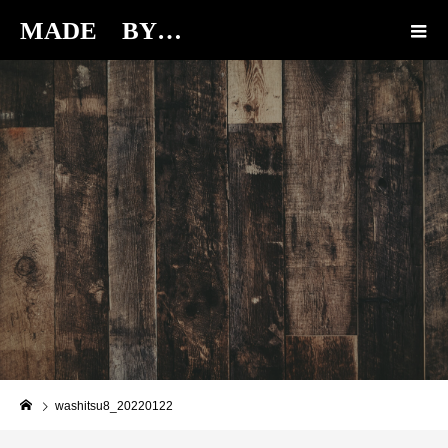
MADE BY…
BLOG
washitsu8_20220122