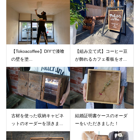
【Tokoacoffee】DIYで漆喰
【組み立て式】コーヒー豆
の壁を塗...
が飾れるカフェ看板をオ...
古材を使った収納キャビネ
結婚証明書ケースのオーダ
ットのオーダーを頂きま...
ーをいただきました！