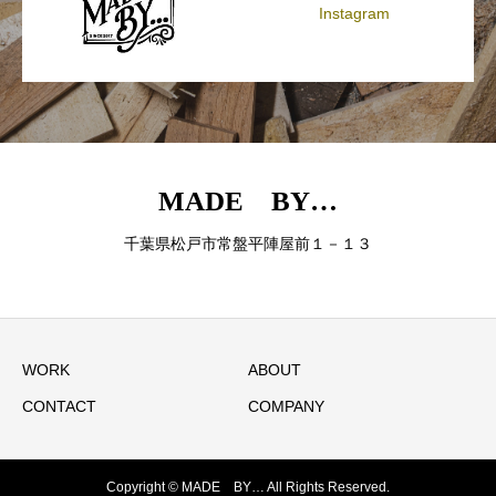
Instagram
MADE BY…
千葉県松戸市常盤平陣屋前１－１３
WORK
ABOUT
CONTACT
COMPANY
Copyright © MADE BY… All Rights Reserved.