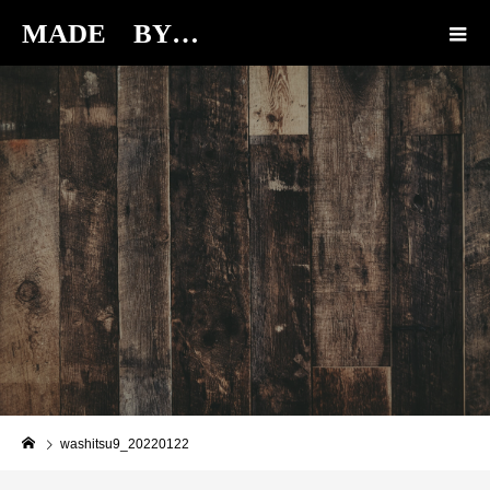
MADE BY…
BLOG
washitsu9_20220122