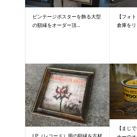
ビンテージポスターを飾る大型
【フォト
の額縁をオーダー頂...
倉庫をリノ
【まじで
LP（レコード）用の額縁を古材
ナーのオー