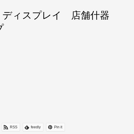
 ディスプレイ 店舗什器
プ
RSS
feedly
Pin it