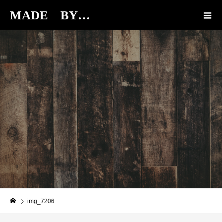
MADE BY…
BLOG
img_7206