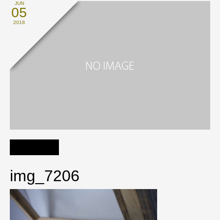
JUN
05
2018
img_7206