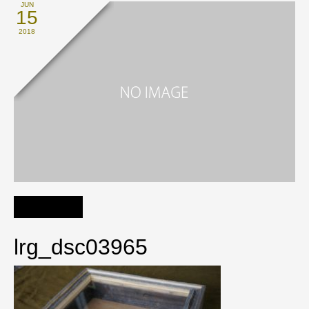
JUN
15
2018
lrg_dsc03965