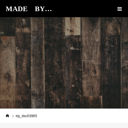
MADE BY…
BLOG
lrg_dsc03965