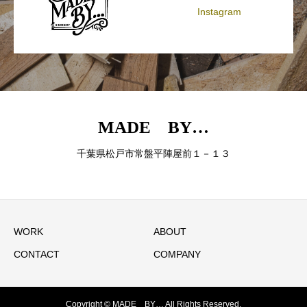
Instagram
MADE BY…
千葉県松戸市常盤平陣屋前１－１３
WORK
ABOUT
CONTACT
COMPANY
Copyright © MADE BY… All Rights Reserved.