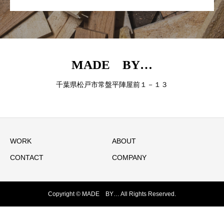
MADE BY…
千葉県松戸市常盤平陣屋前１－１３
WORK
ABOUT
CONTACT
COMPANY
Copyright © MADE BY… All Rights Reserved.