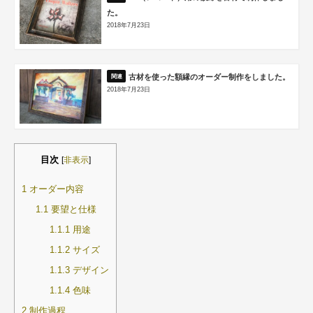
た。
2018年7月23日
古材を使った額縁のオーダー制作をしました。
2018年7月23日
目次
[
非表示
]
1
オーダー内容
1.1
要望と仕様
1.1.1
用途
1.1.2
サイズ
1.1.3
デザイン
1.1.4
色味
2
制作過程