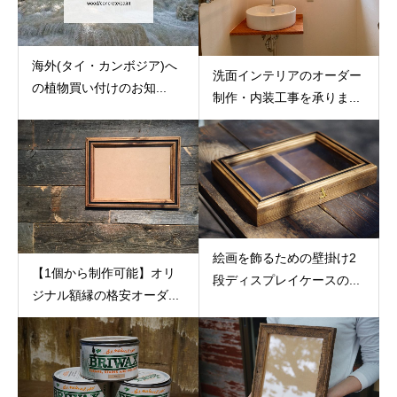
海外(タイ・カンボジア)へ
洗面インテリアのオーダー
の植物買い付けのお知...
制作・内装工事を承りま...
絵画を飾るための壁掛け2
【1個から制作可能】オリ
段ディスプレイケースの...
ジナル額縁の格安オーダ...