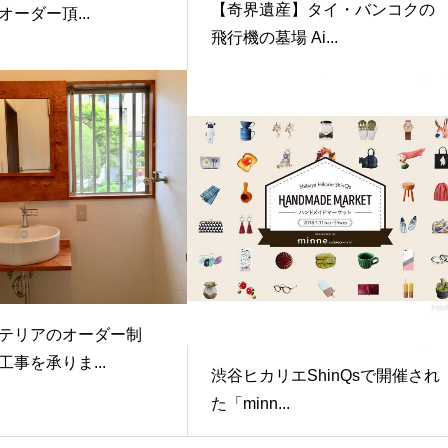
【奇界遺産】タイ・バンコクの
ーダー頂...
飛行機の墓場 Ai...
テリアのオーダー制
工事を承りま...
渋谷ヒカリエShinQsで開催され
た「minn...