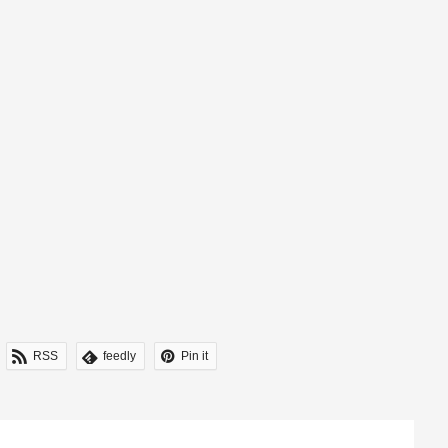
RSS
feedly
Pin it