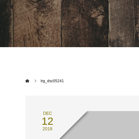
lrg_dsc05241
DEC
12
2018