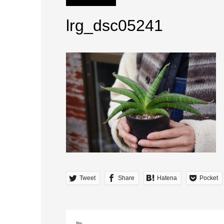
lrg_dsc05241
Tweet
Share
Hatena
Pocket