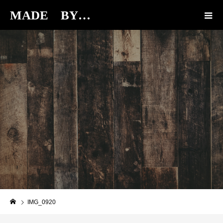
MADE BY…
BLOG
IMG_0920