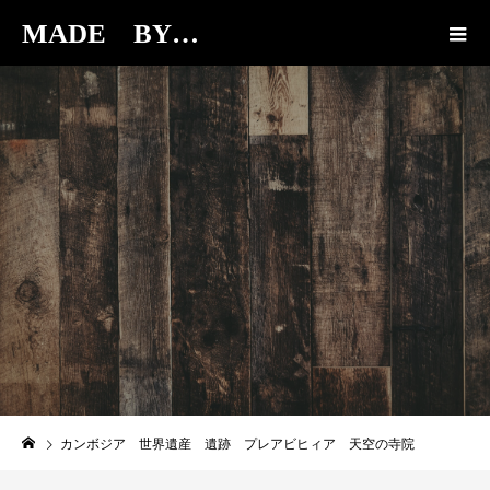
MADE BY…
BLOG
カンボジア 世界遺産 遺跡 プレアビヒィア 天空の寺院