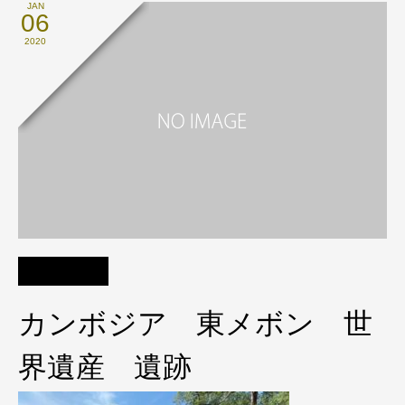
JAN
06
2020
カンボジア 東メボン 世
界遺産 遺跡