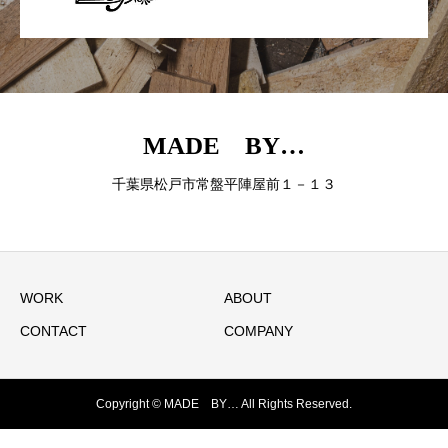
MADE BY…
千葉県松戸市常盤平陣屋前１－１３
WORK
ABOUT
CONTACT
COMPANY
Copyright © MADE BY… All Rights Reserved.