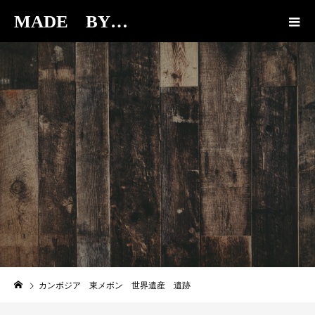
MADE BY…
BLOG
カンボジア 東メボン 世界遺産 遺跡