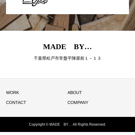
MADE BY…
千葉県松戸市常盤平陣屋前１－１３
WORK
ABOUT
CONTACT
COMPANY
Copyright © MADE BY… All Rights Reserved.