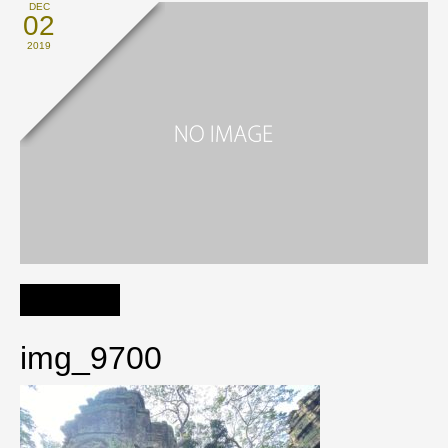
DEC
02
2019
img_9700