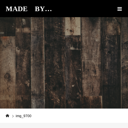
MADE BY…
BLOG
img_9700