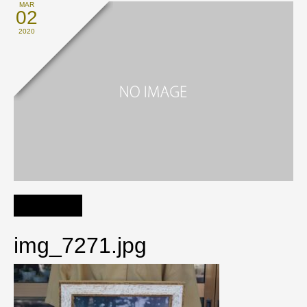
MAR
02
2020
img_7271.jpg