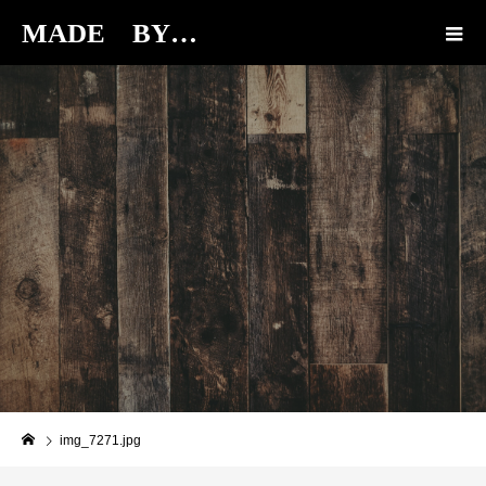
MADE BY…
BLOG
img_7271.jpg