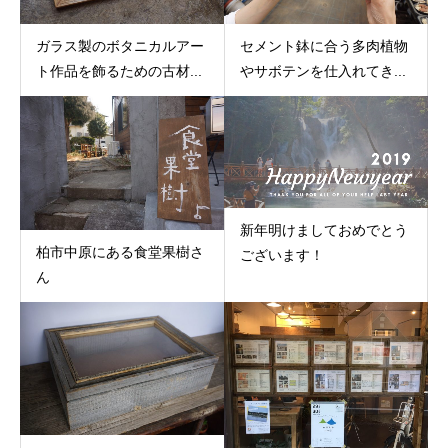
ガラス製のボタニカルアー
セメント鉢に合う多肉植物
ト作品を飾るための古材...
やサボテンを仕入れてき...
新年明けましておめでとう
柏市中原にある食堂果樹さ
ございます！
ん