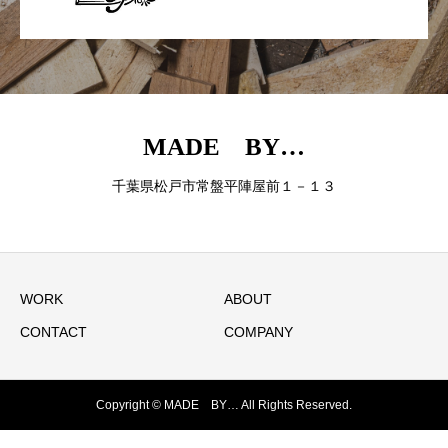
MADE BY…
千葉県松戸市常盤平陣屋前１－１３
WORK
ABOUT
CONTACT
COMPANY
Copyright © MADE BY… All Rights Reserved.