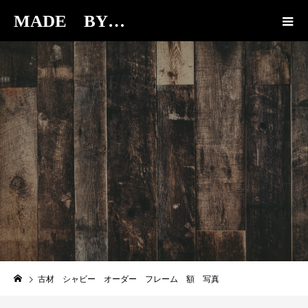
MADE BY…
BLOG
古材 シャビー オーダー フレーム 額 写真