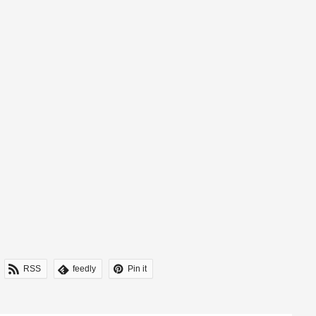
RSS
feedly
Pin it